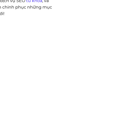
 dịch vụ SEO
từ khóa
, và
nh chinh phục những mục
ới!