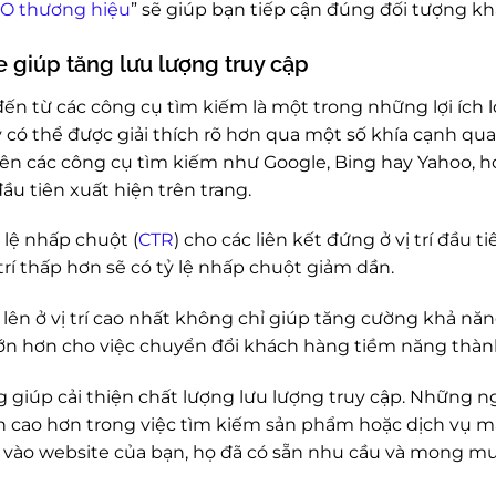
EO thương hiệu
” sẽ giúp bạn tiếp cận đúng đối tượng k
e giúp tăng lưu lượng truy cập
đến từ các công cụ tìm kiếm là một trong những lợi ích
y có thể được giải thích rõ hơn qua một số khía cạnh qu
rên các công cụ tìm kiếm như Google, Bing hay Yahoo, 
u tiên xuất hiện trên trang.
 lệ nhấp chuột (
CTR
) cho các liên kết đứng ở vị trí đầu 
 trí thấp hơn sẽ có tỷ lệ nhấp chuột giảm dần.
 lên ở vị trí cao nhất không chỉ giúp tăng cường khả n
 lớn hơn cho việc chuyển đổi khách hàng tiềm năng thàn
g giúp cải thiện chất lượng lưu lượng truy cập. Những n
h cao hơn trong việc tìm kiếm sản phẩm hoặc dịch vụ m
ập vào website của bạn, họ đã có sẵn nhu cầu và mong m