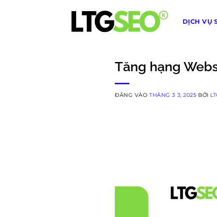
Bỏ
qua
DỊCH VỤ 
nội
dung
Tăng hạng Websi
ĐĂNG VÀO
THÁNG 3 3, 2025
BỞI
L