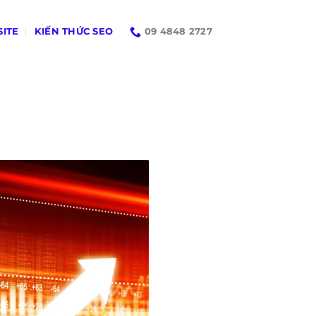
SITE
KIẾN THỨC SEO
09 4848 2727