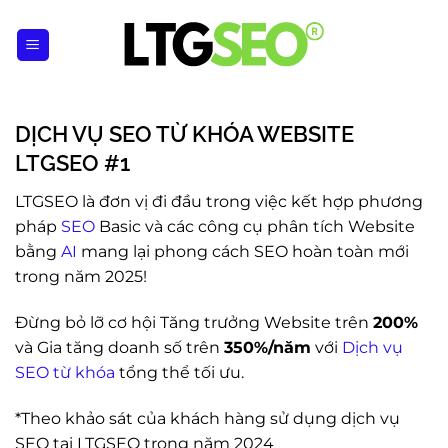
Bỏ
qua
nội
dung
DỊCH VỤ SEO TỪ KHÓA WEBSITE
LTGSEO #1
LTGSEO là đơn vị đi đầu trong việc kết hợp phương
pháp
SEO
Basic và các công cụ phân tích Website
bằng
AI
mang lại phong cách SEO hoàn toàn mới
trong năm 2025!
Đừng bỏ lỡ cơ hội Tăng trưởng Website trên
200%
và Gia tăng doanh số trên
350%/năm
với
Dịch vụ
SEO
từ khóa
tổng thể tối ưu.
*Theo khảo sát của khách hàng sử dụng dịch vụ
SEO tại LTGSEO trong năm 2024