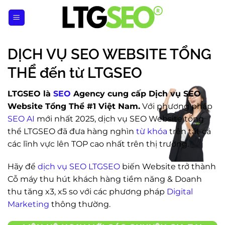
Bỏ
qua
nội
dung
DỊCH VỤ SEO WEBSITE TỔNG
THỂ đến từ LTGSEO
LTGSEO là
SEO
Agency cung cấp Dịch vụ SEO
Website Tổng Thể #1 Việt Nam.
Với phương pháp
SEO AI
mới nhất 2025, dịch vụ SEO Website tổng
thể LTGSEO đã đưa hàng nghìn
từ khóa
trên tất cả
các lĩnh vực lên TOP cao nhất trên thị trường.
Hãy để
dịch vụ SEO LTGSEO
biến Website trở thành
Cỗ máy thu hút khách hàng tiềm năng & Doanh
thu tăng x3, x5 so với các phương pháp
Digital
Marketing
thông thường.