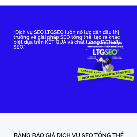
“Dịch vụ SEO LTGSEO luôn nỗ lực dẫn đầu thị
trường về giải pháp SEO tổng thể, tạo ra khác
biệt dựa trên KẾT QUẢ và chất lượng DỊCH VỤ
SEO.”
BẢNG BÁO GIÁ DỊCH VỤ SEO TỔNG THỂ