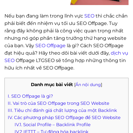
Nếu bạn đang làm trong lĩnh vực
SEO
thì chắc chắn
phải biết đến nhiệm vụ tối ưu SEO Offpage. Tuy
rằng đây không phải là công việc quan trọng nhất
nhưng nó góp phần tăng trưởng thứ hạng website
của bạn. Vậy
SEO Offpage
là gì? Cách SEO Offpage
đạt hiệu quả? Hãy theo dõi bài viết dưới đây,
dịch vụ
SEO
Offpage LTGSEO sẽ tổng hợp những thông tin
hữu ích nhất về SEO Offpage.
Danh mục bài viết
[
Ẩn nội dung
]
I. SEO Offpage là gì?
II. Vai trò của SEO Offpage trong SEO Website
III. Tiêu chí đánh giá chất lượng của một Backlink
IV. Các phương pháp SEO Offpage để SEO Website
IV.1. Social Profile – Backlink Profile
IV.2 IFTTT – Tự động hóa backlink