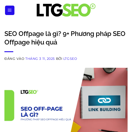
Bỏ
qua
nội
dung
SEO Offpage là gì? 9+ Phương pháp SEO
Offpage hiệu quả
ĐĂNG VÀO
THÁNG 3 11, 2025
BỞI
LTGSEO