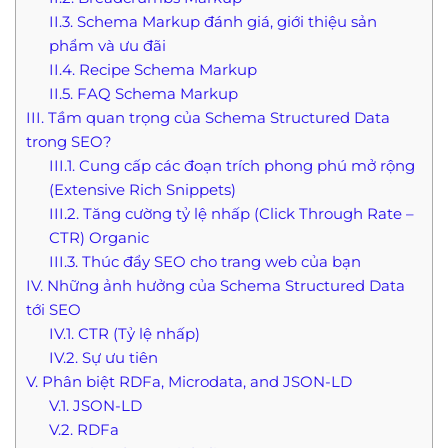
II.3. Schema Markup đánh giá, giới thiệu sản
phẩm và ưu đãi
II.4. Recipe Schema Markup
II.5. FAQ Schema Markup
III. Tầm quan trọng của Schema Structured Data
trong SEO?
III.1. Cung cấp các đoạn trích phong phú mở rộng
(Extensive Rich Snippets)
III.2. Tăng cường tỷ lệ nhấp (Click Through Rate –
CTR) Organic
III.3. Thúc đẩy SEO cho trang web của bạn
IV. Những ảnh hưởng của Schema Structured Data
tới SEO
IV.1. CTR (Tỷ lệ nhấp)
IV.2. Sự ưu tiên
V. Phân biệt RDFa, Microdata, and JSON-LD
V.1. JSON-LD
V.2. RDFa