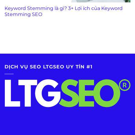
Keyword Stemming là gì? 3+ Lợi ích của Keyword
Stemming SEO
DỊCH VỤ SEO LTGSEO UY TÍN #1