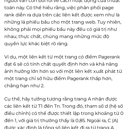
người vẫn còn bối rối về cách hoạt động của thuật
toán này. Có thể hiểu rằng, việc phân phối page
rank diễn ra dựa trên các liên kết được xem như là
những lá phiếu bầu cho một trang web. Tuy nhiên,
không phải mọi phiếu bầu này đều có giá trị như
nhau; thực chất, chúng mang những mức độ
quyền lực khác biệt rõ ràng.
Ví dụ, một liên kết từ một trang có điểm Pagerank
đạt 6 sẽ có tính chất quyết định hơn và khả năng
ảnh hưởng lớn hơn so với một liên kết xuất phát từ
một trang chỉ sở hữu điểm Pagerank thấp hơn,
chẳng hạn như 2.
Cụ thể, hãy tưởng tượng rằng trang A nhận được
các liên kết từ T1 đến Tn. Trong đó, tham số d (hệ số
điều chỉnh) có thể được thiết lập trong khoảng từ 0
đến 1, với giá trị thường thấy là 0,85. Ngoài ra, C (A)
được xác định là tổng số liên kết đi ra từ trang A