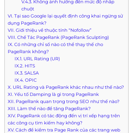
V.4.3. Không ảnh hưởng đến mức độ nhấp
chuột
VI. Tại sao Google lại quyết định công khai ngừng sử
dụng PageRank?
VII. Giới thiệu về thuộc tính “Nofollow”
VIII. Chế Tác PageRank (PageRank Sculpting)
IX. Có những chỉ số nào có thể thay thế cho
PageRank không?
IX.1. URL Rating (UR)
IX.2. HITS
IX.3. SALSA
IX.4. OPIC
X. URL Rating và PageRank khác nhau như thế nào?
XI. Yếu tố Damping là gì trong PageRank
XII. PageRank quan trọng trong SEO như thế nào?
XIII. Làm thế nào để tăng PageRank?
XIV. PageRank có tác động đến vị trí xếp hạng trên
các công cụ tìm kiếm hay không?
XV. Cách để kiểm tra Page Rank của các trang web