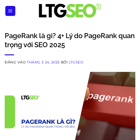
Bỏ
qua
nội
dung
PageRank là gì? 4+ Lý do PageRank quan
trọng với SEO 2025
ĐĂNG VÀO
THÁNG 3 24, 2025
BỞI
LTGSEO