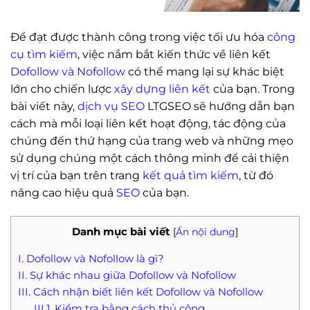
Để đạt được thành công trong việc tối ưu hóa
công
cụ tìm kiếm
, việc nắm bắt kiến thức về liên kết
Dofollow và Nofollow
có thể mang lại sự khác biệt
lớn cho chiến lược
xây dựng liên kết
của bạn. Trong
bài viết này,
dịch vụ SEO
LTGSEO sẽ hướng dẫn bạn
cách mà mỗi loại liên kết hoạt động, tác động của
chúng đến thứ hạng của trang web và những mẹo
sử dụng chúng một cách thông minh để cải thiện
vị trí của bạn trên trang
kết quả tìm kiếm
, từ đó
nâng cao hiệu quả
SEO
của bạn.
Danh mục bài viết
[
Ẩn nội dung
]
I. Dofollow và Nofollow là gì?
II. Sự khác nhau giữa Dofollow và Nofollow
III. Cách nhận biết liên kết Dofollow và Nofollow
III.1. Kiểm tra bằng cách thủ công